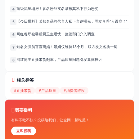
顶级流量塌房！多名粉丝实名举报其私下行为恶劣
4
【今日爆料】某知名品牌代言人私下言论曝光，网友直呼"人设崩了"
5
网红餐厅被曝后厨卫生堪忧，监管部门介入调查
6
知名女演员官宣离婚！婚姻仅维持18个月，双方发文各执一词
7
网红博主直播带货翻车，产品质量问题引发集体投诉
8
相关标签
#直播带货
#产品质量
#消费者维权
我要爆料
有料不吐不快？投稿给我们，让全网一起吃瓜！
立即投稿