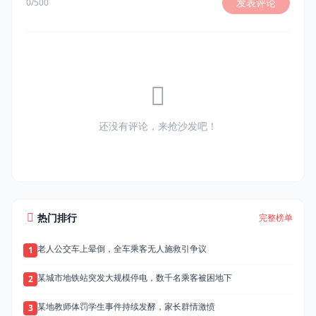
发表评论
0/500
还没有评论，来抢沙发吧！
热门排行
完整榜单
老人公交车上晕倒，全车乘客无人施救引争议
1
某城市地铁站突发大规模停电，数千名乘客被困地下
2
某地教师体罚学生事件持续发酵，家长群情激愤
3