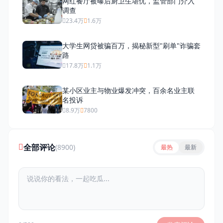
网红餐厅被曝后厨卫生堪忧，监管部门介入
调查
23.4万
1.6万
大学生网贷被骗百万，揭秘新型"刷单"诈骗套
路
17.8万
1.1万
某小区业主与物业爆发冲突，百余名业主联
名投诉
8.9万
7800
全部评论
(8900)
最热
最新